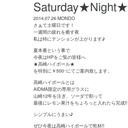
Saturday★Night★
2014.07.26
MONDO
さぁて土曜日です！
一週間の疲れを癒す夜
私は特にテンションが上がります♪
夏本番という事で
今夜はHPをご覧の皆様へ
★高崎ハイボール★
を特別に￥500ｰにてご案内致します。
高崎ハイボールとは
AIDMA限定の専用グラスに
山崎12年を注ぎ、ソーダで割って
最後にレモン果汁をちょろっと入れたら完成!!
シンプルにうまい♪
ぜひ今夜は高崎ハイボールで乾杯!!