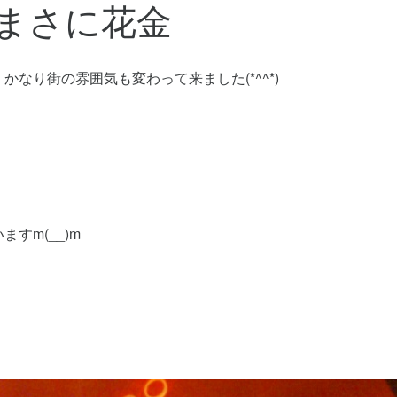
 まさに花金
なり街の雰囲気も変わって来ました(*^^*)
すm(__)m