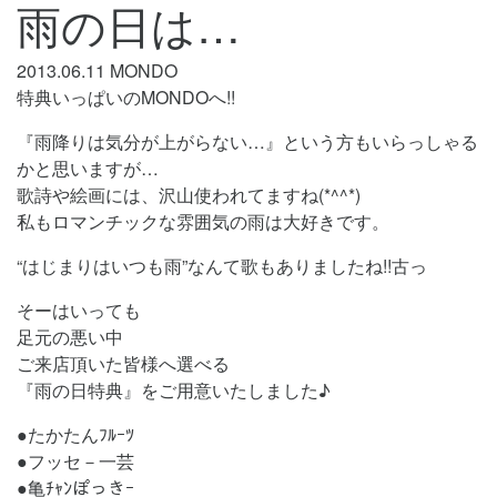
雨の日は…
2013.06.11
MONDO
特典いっぱいのMONDOへ!!
『雨降りは気分が上がらない…』という方もいらっしゃる
かと思いますが…
歌詩や絵画には、沢山使われてますね(*^^*)
私もロマンチックな雰囲気の雨は大好きです。
“はじまりはいつも雨”なんて歌もありましたね!!古っ
そーはいっても
足元の悪い中
ご来店頂いた皆様へ選べる
『雨の日特典』をご用意いたしました♪
●たかたんﾌﾙｰﾂ
●フッセ－一芸
●亀ﾁｬﾝぽっきｰ